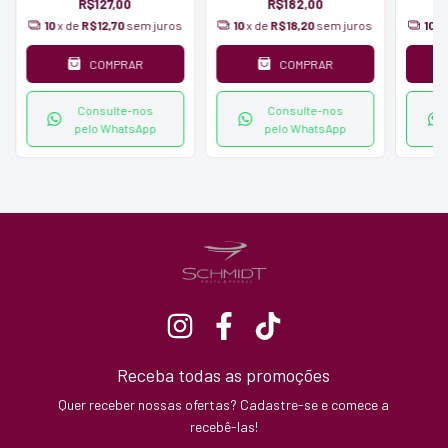
R$127,00
R$182,00
10
x de
R$12,70
sem juros
10
x de
R$18,20
sem juros
10
x
COMPRAR
COMPRAR
Consulte-nos
Consulte-nos
pelo WhatsApp
pelo WhatsApp
Receba todas as promoções
Quer receber nossas ofertas? Cadastre-se e comece a
recebê-las!