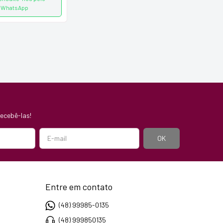
WhatsApp
ecebê-las!
Entre em contato
(48) 99985-0135
(48) 999850135