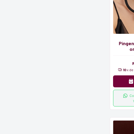
Pingen
o
10
x de
Co