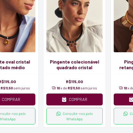
e oval cristal
Pingente colecionável
Ping
tado médio
quadrado cristal
retan
R$115,00
R$115,00
e
R$11,50
sem juros
10
x de
R$11,50
sem juros
10
x 
COMPRAR
COMPRAR
nsulte-nos pelo
Consulte-nos pelo
C
WhatsApp
WhatsApp