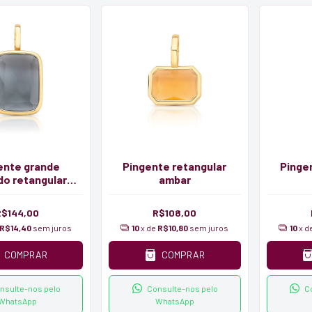
ente grande
Pingente retangular
Pinge
do retangular
ambar
tal facetado
R$144,00
R$108,00
R$14,40
sem juros
10
x de
R$10,80
sem juros
10
x d
COMPRAR
COMPRAR
nsulte-nos pelo
Consulte-nos pelo
C
WhatsApp
WhatsApp