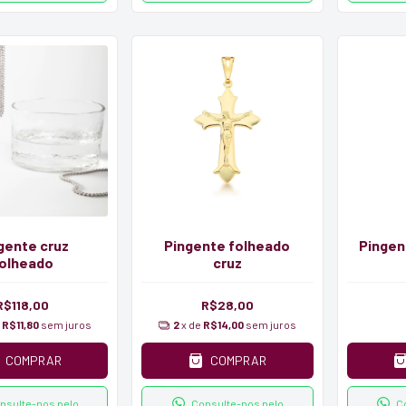
gente cruz
Pingente folheado
Pingen
olheado
cruz
R$118,00
R$28,00
e
R$11,80
sem juros
2
x de
R$14,00
sem juros
COMPRAR
COMPRAR
nsulte-nos pelo
Consulte-nos pelo
C