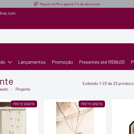
Pague no PIX e ganhe 7% de desconto
dras.com
ado
Lançamentos
Promoção
Presentes até R$99,00
P
nte
Exibindo 1-23 de 23 produto
heado
Pingente
FRETE GRÁTIS
FRETE GRÁTIS