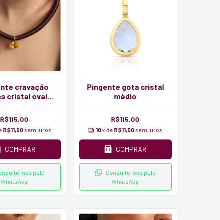
ente cravação
Pingente gota cristal
s cristal oval
médio
facetado
R$115,00
R$115,00
de
R$11,50
sem juros
10
x de
R$11,50
sem juros
COMPRAR
COMPRAR
onsulte-nos pelo
Consulte-nos pelo
WhatsApp
WhatsApp