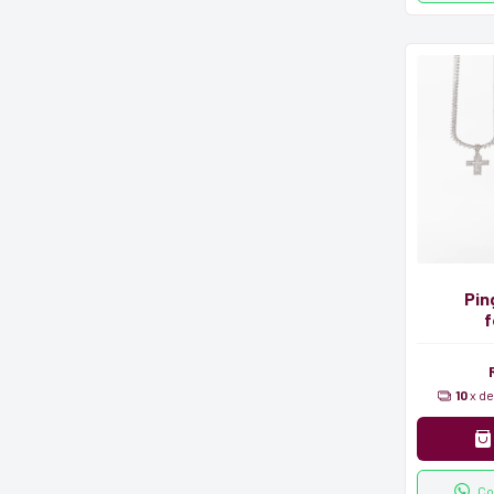
Pin
f
10
x d
Co