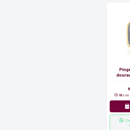
Ping
doura
cris
10
x de
Co