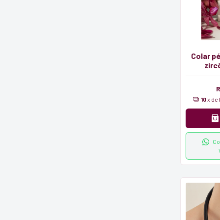
Colar p
zirc
10
x de
Co