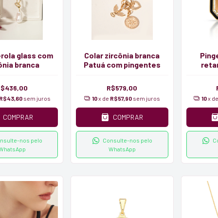
érola glass com
Colar zircônia branca
Ping
ônia branca
Patuá com pingentes
reta
e
R$436,00
R$579,00
R$43,60
sem juros
10
x de
R$57,90
sem juros
10
x d
COMPRAR
COMPRAR
nsulte-nos pelo
Consulte-nos pelo
C
WhatsApp
WhatsApp