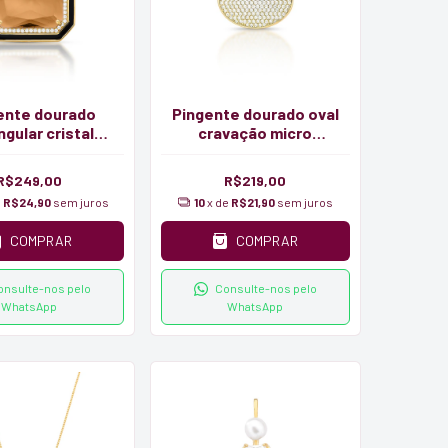
ente dourado
Pingente dourado oval
ngular cristal
cravação micro
smaltado
zirconia
R$249,00
R$219,00
e
R$24,90
sem juros
10
x de
R$21,90
sem juros
COMPRAR
COMPRAR
onsulte-nos pelo
Consulte-nos pelo
WhatsApp
WhatsApp