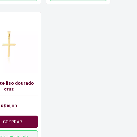
te liso dourado
cruz
R$16,00
COMPRAR
onsulte-nos pelo