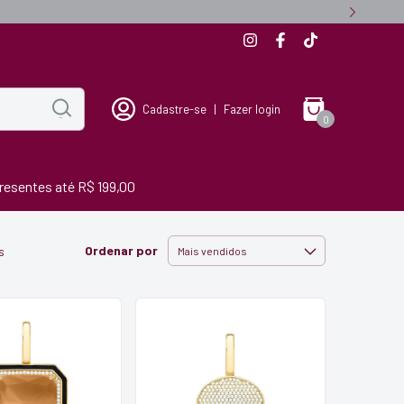
Cadastre-se
|
Fazer login
0
resentes até R$ 199,00
Ordenar por
s