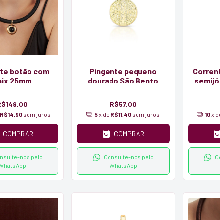
te botão com
Pingente pequeno
Corrent
nix 25mm
dourado São Bento
semijó
zir
R$149,00
R$57,00
R$14,90
sem juros
5
x de
R$11,40
sem juros
10
x 
COMPRAR
COMPRAR
nsulte-nos pelo
Consulte-nos pelo
C
WhatsApp
WhatsApp