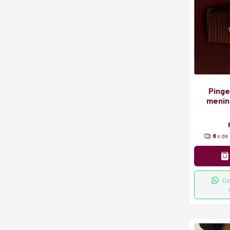
Pinge
menino
8
x de
Co