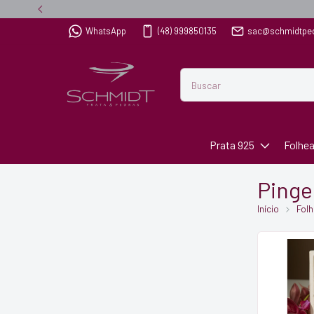
WhatsApp
(48) 999850135
sac@schmidtpe
Prata 925
Folhe
Pinge
Início
Fol