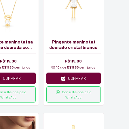
e menino (a) na
Pingente menino (a)
ia dourada com
dourado cristal branco
conia branca
R$115,00
R$115,00
de
R$11,50
sem juros
10
x de
R$11,50
sem juros
COMPRAR
COMPRAR
onsulte-nos pelo
Consulte-nos pelo
WhatsApp
WhatsApp