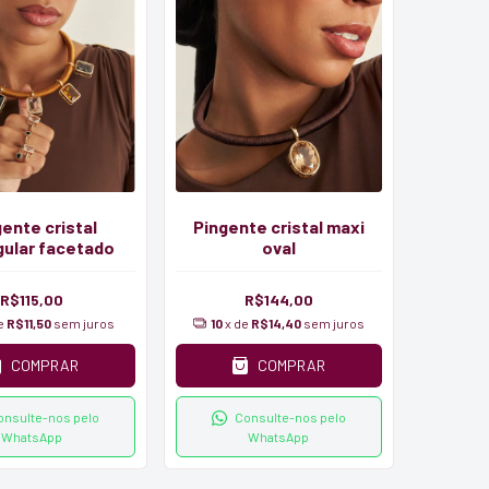
ente cristal
Pingente cristal maxi
gular facetado
oval
R$115,00
R$144,00
de
R$11,50
sem juros
10
x de
R$14,40
sem juros
COMPRAR
COMPRAR
onsulte-nos pelo
Consulte-nos pelo
WhatsApp
WhatsApp