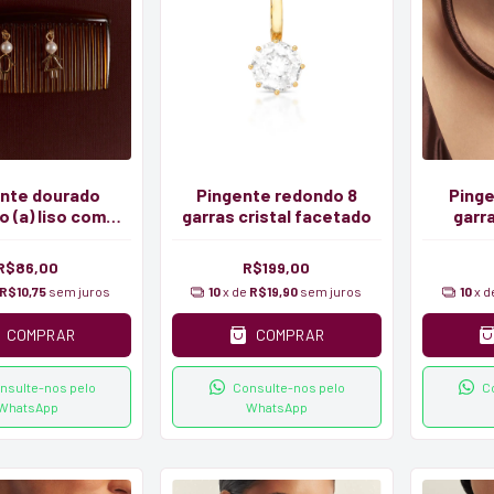
nte dourado
Pingente redondo 8
Ping
 (a) liso com
garras cristal facetado
garra
pérola
R$86,00
R$199,00
R$10,75
sem juros
10
x de
R$19,90
sem juros
10
x 
COMPRAR
COMPRAR
nsulte-nos pelo
Consulte-nos pelo
C
WhatsApp
WhatsApp