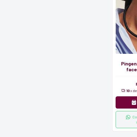
Pingent
face
10
x d
Co