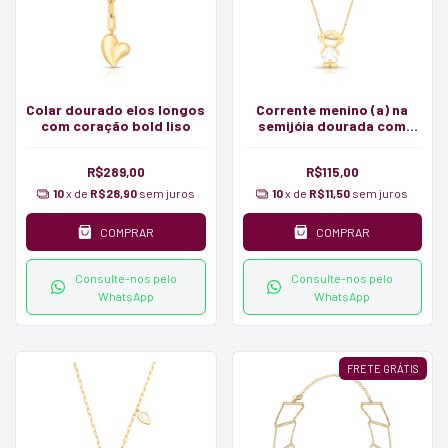
Colar dourado elos longos
Corrente menino (a) na
com coração bold liso
semijóia dourada com
zirconia branca
R$289,00
R$115,00
10
x de
R$28,90
sem juros
10
x de
R$11,50
sem juros
COMPRAR
COMPRAR
Consulte-nos pelo
Consulte-nos pelo
WhatsApp
WhatsApp
FRETE GRÁTIS