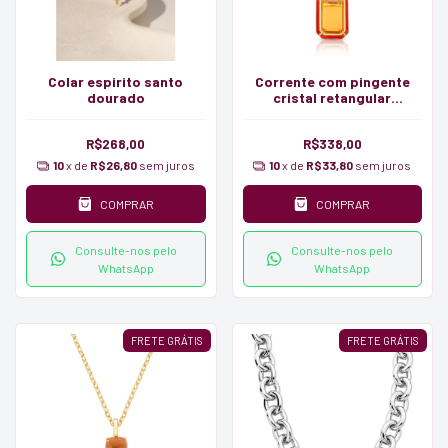
Colar espirito santo
Corrente com pingente
dourado
cristal retangular
esmaltado
R$268,00
R$338,00
10
x de
R$26,80
sem juros
10
x de
R$33,80
sem juros
COMPRAR
COMPRAR
Consulte-nos pelo
Consulte-nos pelo
WhatsApp
WhatsApp
FRETE GRÁTIS
FRETE GRÁTIS