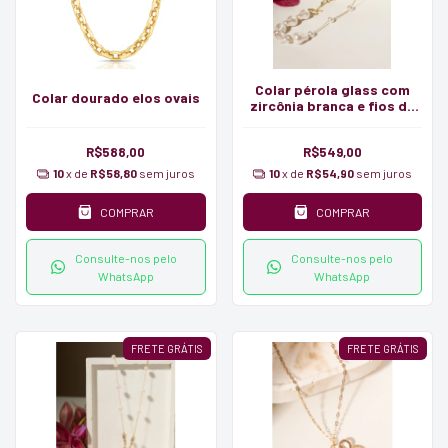
Colar pérola glass com
Colar dourado elos ovais
zircônia branca e fios de
pérola
R$588,00
R$549,00
10
x de
R$58,80
sem juros
10
x de
R$54,90
sem juros
COMPRAR
COMPRAR
Consulte-nos pelo
Consulte-nos pelo
WhatsApp
WhatsApp
FRETE GRÁTIS
FRETE GRÁTIS