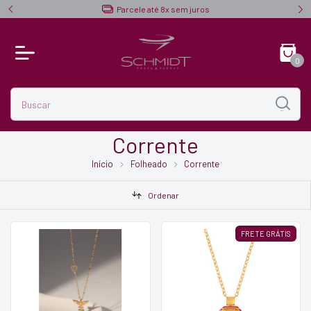
Parcele até 8x sem juros
Fre
0
Corrente
Início
Folheado
Corrente
Ordenar
FRETE GRÁTIS