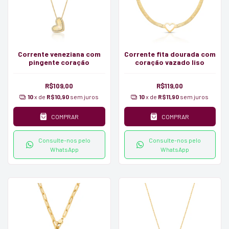
Corrente veneziana com
Corrente fita dourada com
pingente coração
coração vazado liso
R$109,00
R$119,00
10
x de
R$10,90
sem juros
10
x de
R$11,90
sem juros
COMPRAR
COMPRAR
Consulte-nos pelo
Consulte-nos pelo
WhatsApp
WhatsApp