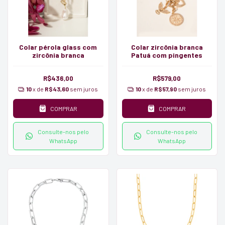
Colar pérola glass com
Colar zircônia branca
zircônia branca
Patuá com pingentes
R$436,00
R$579,00
10
x de
R$43,60
sem juros
10
x de
R$57,90
sem juros
COMPRAR
COMPRAR
Consulte-nos pelo
Consulte-nos pelo
WhatsApp
WhatsApp