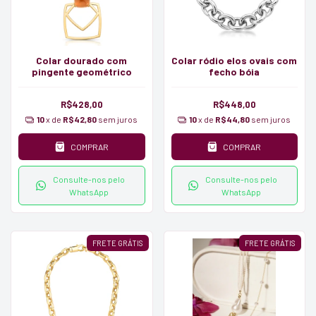
Colar dourado com
Colar ródio elos ovais com
pingente geométrico
fecho bóia
R$428,00
R$448,00
10
x de
R$42,80
sem juros
10
x de
R$44,80
sem juros
COMPRAR
COMPRAR
Consulte-nos pelo
Consulte-nos pelo
WhatsApp
WhatsApp
FRETE GRÁTIS
FRETE GRÁTIS