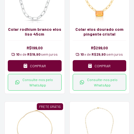
Colar rodhium branco elos
Colar elos dourado com
liso 45cm
pingente cristal
R$199,00
R$299,00
10
x de
R$19,90
sem juros
10
x de
R$29,90
sem juros
COMPRAR
COMPRAR
Consulte-nos pelo
Consulte-nos pelo
WhatsApp
WhatsApp
FRETE GRÁTIS