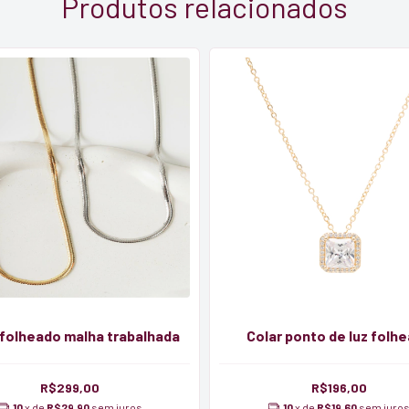
Produtos relacionados
 folheado malha trabalhada
Colar ponto de luz folh
R$299,00
R$196,00
10
x de
R$29,90
sem juros
10
x de
R$19,60
sem juro