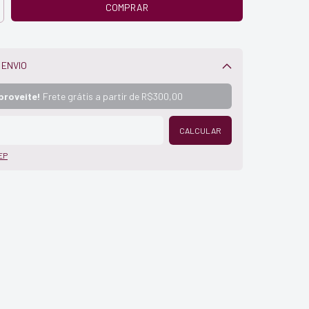
 ENVIO
Alterar CEP
proveite!
Frete grátis a partir de
R$300,00
CALCULAR
EP