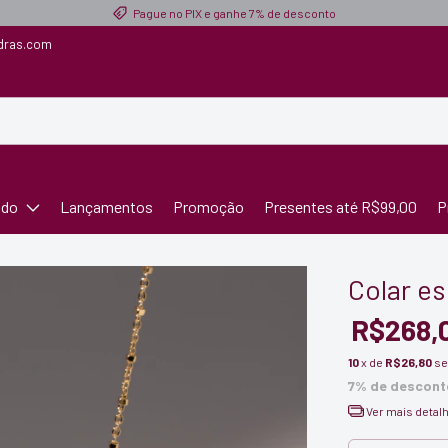
Pague no PIX e ganhe 7% de desconto
dras.com
ado
Lançamentos
Promoção
Presentes até R$99,00
P
Colar es
R$268,
10
x de
R$26,80
se
7% de descont
Ver mais detal