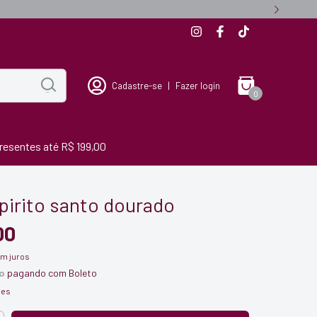
Cadastre-se
|
Fazer login
0
resentes até R$ 199,00
pirito santo dourado
00
m juros
o
pagando com Boleto
hes