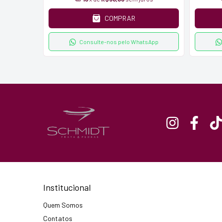
COMPRAR
tsApp
Consulte-nos pelo WhatsApp
Institucional
Quem Somos
Contatos