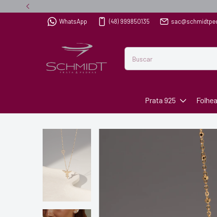
WhatsApp
(48) 999850135
sac@schmidtpe
Prata 925
Folhe