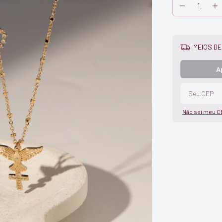
MEIOS DE
A
Não sei meu C