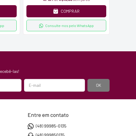
COMPRAR
App
Consulte-nos pelo WhatsApp
ecebê-las!
Entre em contato
(48) 99985-0135
(48) 999850135