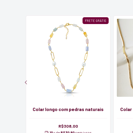
FRETE GRÁTIS
luz
Colar longo com pedras naturais
Colar
R$308,00
os
10
x de
R$30,80
sem juros