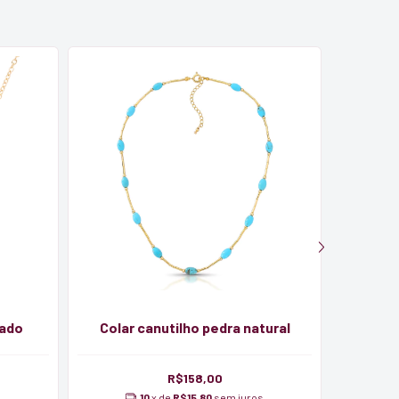
eado
Colar canutilho pedra natural
Col
R$158,00
s
10
x de
R$15,80
sem juros