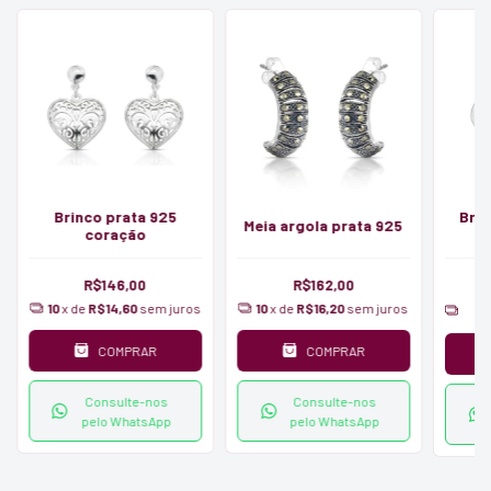
Brinco prata 925
Brin
Meia argola prata 925
coração
R$146,00
R$162,00
1
10
x de
R$14,60
sem juros
10
x de
R$16,20
sem juros
COMPRAR
COMPRAR
Consulte-nos
Consulte-nos
pelo WhatsApp
pelo WhatsApp