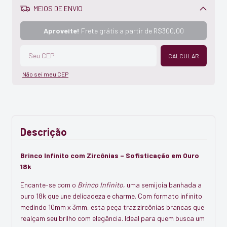
MEIOS DE ENVIO
Alterar CEP
Aproveite!
Frete grátis a partir de
R$300,00
CALCULAR
Não sei meu CEP
Descrição
Brinco Infinito com Zircônias – Sofisticação em Ouro
18k
Encante-se com o
Brinco Infinito
, uma semijoia banhada a
ouro 18k que une delicadeza e charme. Com formato infinito
medindo 10mm x 3mm, esta peça traz zircônias brancas que
realçam seu brilho com elegância. Ideal para quem busca um