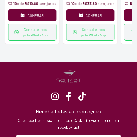
10
x de
R$10,80
sem juros
10
x de
R$33,60
sem juros
10
x
COMPRAR
COMPRAR
Consulte-nos
Consulte-nos
pelo WhatsApp
pelo WhatsApp
Receba todas as promoções
Quer receber nossas ofertas? Cadastre-se e comece a
recebê-las!