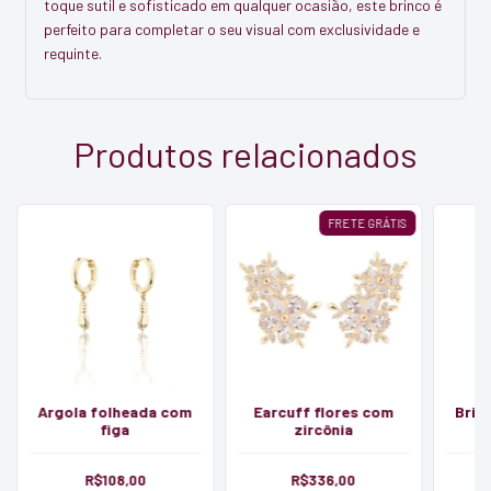
toque sutil e sofisticado em qualquer ocasião, este brinco é
perfeito para completar o seu visual com exclusividade e
requinte.
Produtos relacionados
FRETE GRÁTIS
Argola folheada com
Earcuff flores com
Brin
figa
zircônia
b
R$108,00
R$336,00