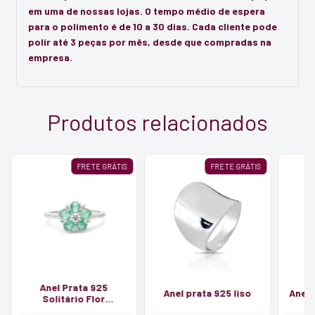
em uma de nossas lojas. O tempo médio de espera
para o polimento é de 10 a 30 dias. Cada cliente pode
polir até 3 peças por mês, desde que compradas na
empresa.
Produtos relacionados
FRETE GRÁTIS
FRETE GRÁTIS
Anel Prata 925
Anel prata 925 liso
Anel 
Solitário Flor
Esmeralda Fusion |