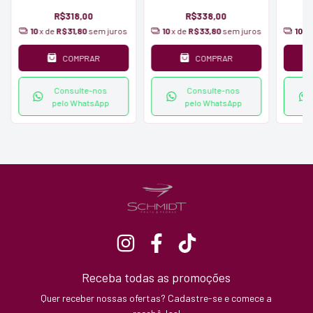
Schmidt Pedras
R$318,00
R$338,00
10
x de
R$31,80
sem juros
10
x de
R$33,80
sem juros
10
x 
COMPRAR
COMPRAR
Consulte-nos
Consulte-nos
pelo WhatsApp
pelo WhatsApp
Receba todas as promoções
Quer receber nossas ofertas? Cadastre-se e comece a