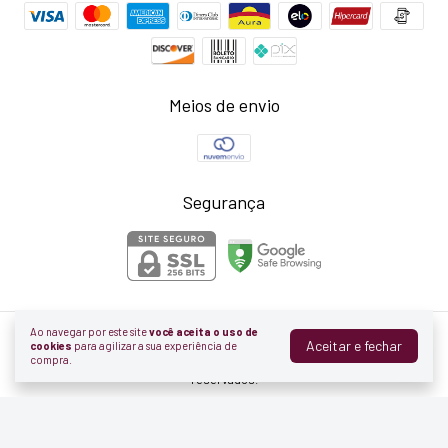
Meios de envio
Segurança
Ao navegar por este site
você aceita o uso de
Aceitar e fechar
Schmidt Pedras
cookies
para agilizar a sua experiência de
compra.
©2026. Schmidt Pedras Brasileiras - 85184455000167. Todos os direitos
reservados.