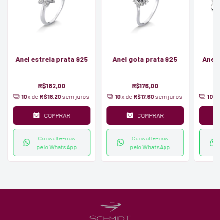
Anel estrela prata 925
Anel gota prata 925
Anel 
R$182,00
R$176,00
10
x de
R$18,20
sem juros
10
x de
R$17,60
sem juros
10
x 
COMPRAR
COMPRAR
Consulte-nos
Consulte-nos
pelo WhatsApp
pelo WhatsApp